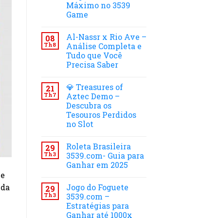
Máximo no 3539
Game
Al-Nassr x Rio Ave –
08
Th8
Análise Completa e
Tudo que Você
Precisa Saber
💎 Treasures of
21
Th7
Aztec Demo –
Descubra os
Tesouros Perdidos
no Slot
Roleta Brasileira
29
Th3
3539.com- Guia para
Ganhar em 2025
 e
ida
Jogo do Foguete
29
Th3
3539.com –
Estratégias para
Ganhar até 1000x