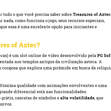
r tudo o que você precisa saber sobre
Treasures of Aztec
r nada, como funciona o jogo, seus recursos especiais,
r que essa é uma excelente opção para iniciantes e
res of Aztec?
cas) é um slot online de vídeo desenvolvido pela
PG Sof
ntada nos templos antigos da civilização asteca. A
a corajosa que explora uma pirâmide em busca de relíqui
 altíssima qualidade com animações envolventes e uma
grande diferencial está nas funcionalidades:
 grátis, cascatas de símbolos e
alta volatilidade
, que
ssivos.