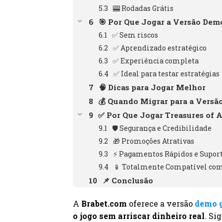
🎰 Rodadas Grátis
🎯 Por Que Jogar a Versão Dem
✅ Sem riscos
✅ Aprendizado estratégico
✅ Experiência completa
✅ Ideal para testar estratégias
🧠 Dicas para Jogar Melhor
💰 Quando Migrar para a Versã
✅ Por Que Jogar Treasures of 
🛡️ Segurança e Credibilidade
🎁 Promoções Atrativas
⚡ Pagamentos Rápidos e Suport
📱 Totalmente Compatível com
📌 Conclusão
A
Brabet.com
oferece a versão
demo g
o jogo sem arriscar dinheiro real
. Si