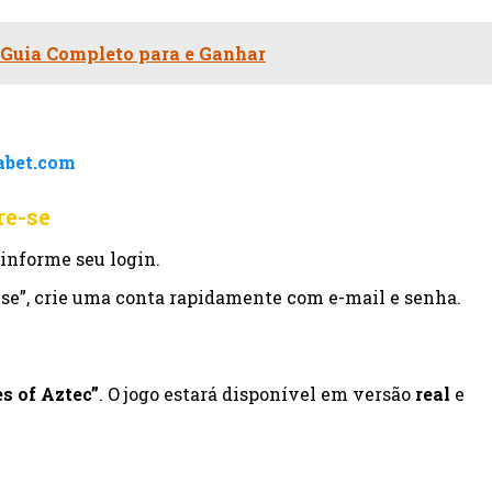
 Guia Completo para e Ganhar
bet.com
re-se
 informe seu login.
se”, crie uma conta rapidamente com e-mail e senha.
s of Aztec”
. O jogo estará disponível em versão
real
e