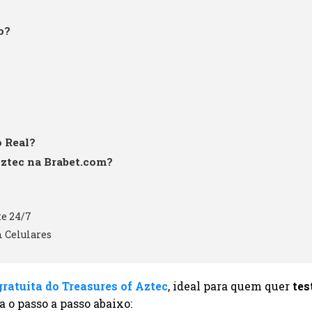
o?
o Real?
Aztec na Brabet.com?
e 24/7
 Celulares
ratuita do Treasures of Aztec
, ideal para quem quer
tes
ga o passo a passo abaixo: