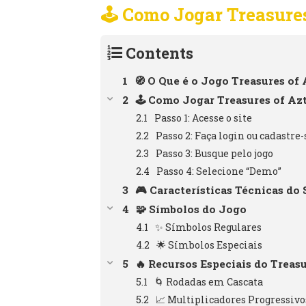
🕹️ Como Jogar Treasure
Contents
🧭 O Que é o Jogo Treasures of
🕹️ Como Jogar Treasures of Az
Passo 1: Acesse o site
Passo 2: Faça login ou cadastre-
Passo 3: Busque pelo jogo
Passo 4: Selecione “Demo”
🎮 Características Técnicas do 
🧩 Símbolos do Jogo
✨ Símbolos Regulares
🌟 Símbolos Especiais
🔥 Recursos Especiais do Treas
🌀 Rodadas em Cascata
📈 Multiplicadores Progressivo