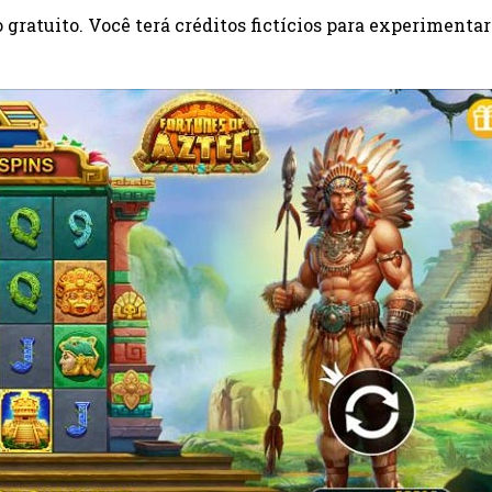
o gratuito. Você terá créditos fictícios para experimentar