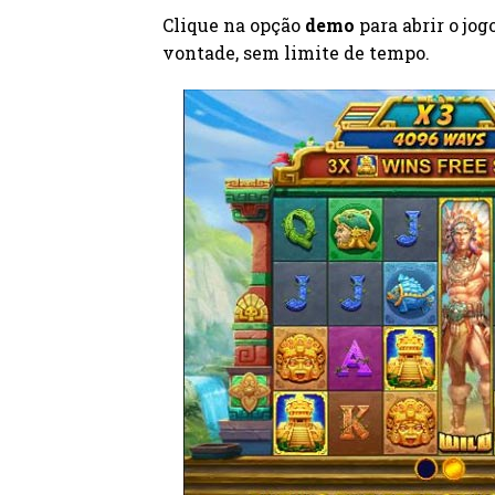
Clique na opção
demo
para abrir o jog
vontade, sem limite de tempo.