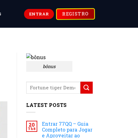
REGISTRO
ENTRAR
G
bônus
LATEST POSTS
Entrar 77QQ – Guia
20
Th8
Completo para Jogar
e Aproveitar ao