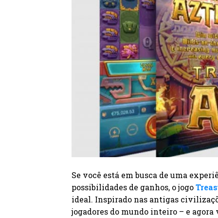
Se você está em busca de uma experiê
possibilidades de ganhos, o jogo
Treas
ideal. Inspirado nas antigas civiliza
jogadores do mundo inteiro – e agora